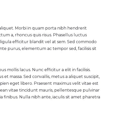
aliquet. Morbi in quam porta nibh hendrerit
ctum a, rhoncus quis risus. Phasellus luctus
igula efficitur blandit vel at sem. Sed commodo
ante purus, elementum ac tempor sed, facilisis sit
mollis lacus. Nunc efficitur a elit in facilisis.
s et massa. Sed convallis, metus a aliquet suscipit,
pien eget libero. Praesent maximus velit vitae est
nean vitae tincidunt mauris, pellentesque pulvinar
 finibus. Nulla nibh ante, iaculis sit amet pharetra